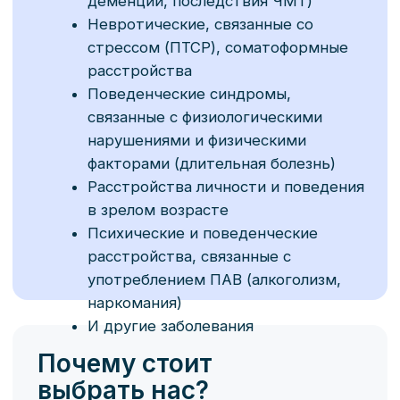
Комплексная помощь
Мы используем сочетание
медикаментозных и
психотерапевтических методов, что
позволяет эффективно восстановить
психическое здоровье и улучшить
качество жизни. При необходимости
психиатр работает совместно с
психологом, неврологом и другими
специалистами.
Конфиденциальность
и уважение
Мы строго соблюдаем врачебную
тайну и обеспечиваем деликатное,
уважительное отношение к каждому
пациенту.