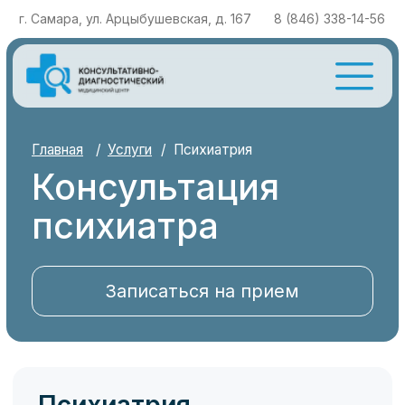
г. Самара, ул. Арцыбушевская, д. 167
8 (846) 338-14-56
Главная
/
Услуги
/
Психиатрия
Консультация
психиатра
Записаться на прием
Психиатрия
Люди, умеющие приспособиться к
условиям жизни и разрешать жизненные
проблемы, обычно оцениваются как
психически здоровые. Если же эти
способности ограничены и человек не
справляется с повседневными задачами в