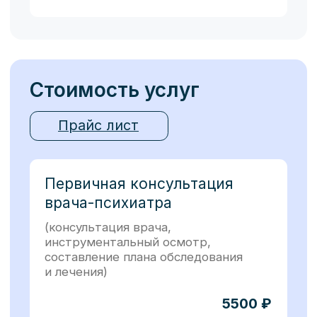
Воскресенье
Выходной
Заботьтесь о здоровье
с профессионалами
ООО ”Консультативно-диагностический
медицинский центр”
443001, г. Самара, ул. Арцыбушевская, 167
ИНН/КПП 6315538040/631701001
ОГРН 1026301515492
Лицензия ЛО41-01184-63/00320940 от
20.04.2018 г. выдана Министерством
здравоохранения Самарской области