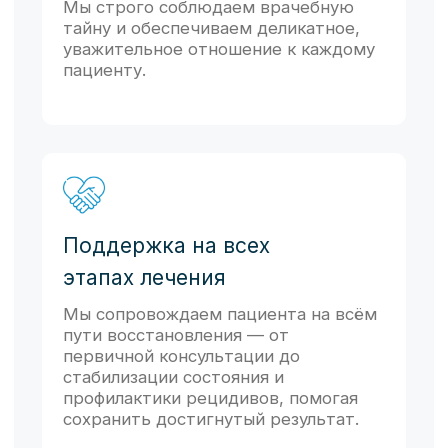
Свяжитесь с нами прямо сейчас — поможем
выбрать врача и запишем на удобное время.
Адрес:
г. Самара, ул. Арцыбушевская, д. 167
Телефон:
8 (846) 338-14-56
Почта:
kdmc@mail.ru
Записаться на прием
Прием пациентов по записи
Понедельник - Пятница
12:00 - 20:00
Суббота
9:00 - 19:00
Профосмотры сотрудников
Понедельник - Пятница
9:00 - 12:00