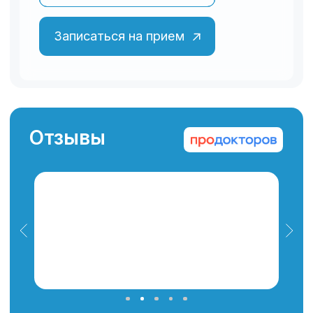
Когда необходим
врач-психиатр?
Чаще всего пациенты обращаются с
жалобами на:
Расстройства настроения
(аффективные, депрессивные и
тревожно-депрессивные
расстройства)
Биполярно-аффективное
расстройство
Органические психические
расстройства (энцефалопатии,
деменции, последствия ЧМТ)
Невротические, связанные со
стрессом (ПТСР), соматоформные
расстройства
Поведенческие синдромы,
связанные с физиологическими
нарушениями и физическими
факторами (длительная болезнь)
Расстройства личности и поведения
в зрелом возрасте
Психические и поведенческие