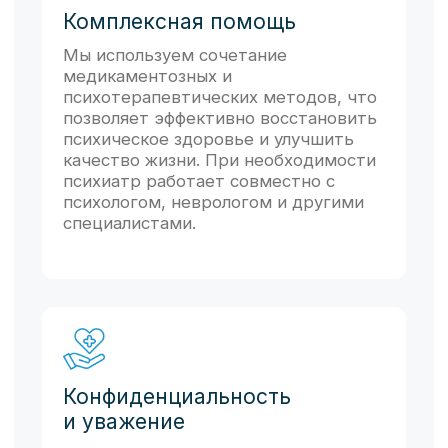
составление плана обследования
и лечения)
5500 ₽
Повторный прием
врача-психиатра
(оценка результатов
обследований, контроль
эффективности и
корректировка назначенного
лечения)
4500 ₽
КОНТАКТЫ
Запишитесь на
консультацию