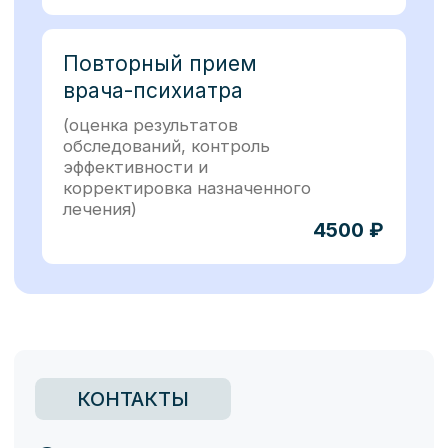
Главная
О клинике
Организациям
Контакты
Документы
Политика конфиденциальности
Услуги
Терапия
Дерматология
Офтальмология
Кардиология
Наркология
Оториноларингология
Неврология
Психиатрия
Эндокринология